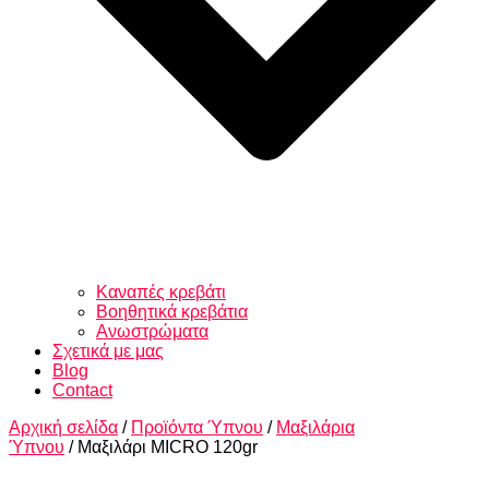
Καναπές κρεβάτι
Βοηθητικά κρεβάτια
Ανωστρώματα
Σχετικά με μας
Blog
Contact
Αρχική σελίδα
/
Προϊόντα Ύπνου
/
Μαξιλάρια
Ύπνου
/ Μαξιλάρι MICRO 120gr